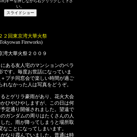
hift]キーを押しながら右クリックして下さ
い。
２２回東京湾大華火祭
(Tokyowan Fireworks)
京湾大華火祭２００９
ドにある友人宅のマンションのベラ
影です。毎度お世話になっていま
火＋プチ同窓会で楽しい時間が過ご
られなかった人は写真をどうぞ。
なるとゲリラ豪雨があり、花火大会
のかひやひやしますが、この日は何
ず予定通り開催されました。望遠で
場のガンダムの周りはたくさんの人
ました。雨が降ってしまうと場所取
変なことになってしまいます。
らかなり霞んでいました。普通は時