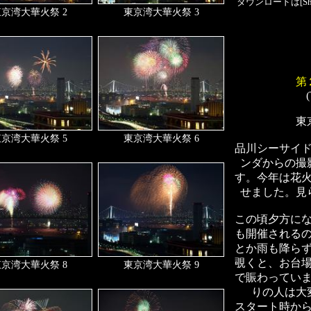
ダウンロードは[S
京湾大華火祭 2
東京湾大華火祭 3
第
東
京湾大華火祭 5
東京湾大華火祭 6
品川シーサイ
ンダからの撮
す。今年は花
せました。見
この頃夕方に
も開催される
とか雨も降ら
覗くと、お台
京湾大華火祭 8
東京湾大華火祭 9
で賑わってい
りの人は大
スタート時か