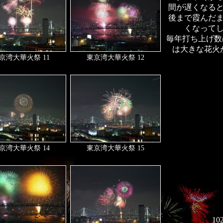
間が遅くなる
後まで霞んだ
くなって
毎年打ち上げ数
は大きな花火
京湾大華火祭 11
東京湾大華火祭 12
京湾大華火祭 14
東京湾大華火祭 15
1