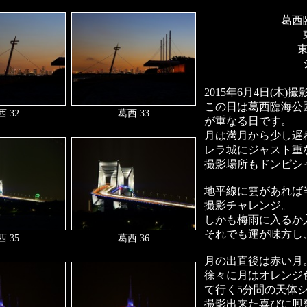
葛西
2015年6月4日(木)撮
この日は葛西臨海公
 32
葛西 33
が重なる日です。
月は満月から少し遅れ
レラ城にジャスト重な
撮影場所もドンピシ
地平線に雲があれば
撮影チャレンジ。
しかも梅雨に入るか
それでも運が味方し
 35
葛西 36
月の出直後は赤い月
徐々に月はオレンジ
て行く5分間の天体
撮影出来た喜びに興