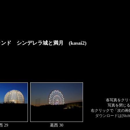
ランド シンデレラ城と満月
(kasai2)
各写真をクリ
写真を閉じ
右クリックで「次の画
ダウンロードは[Sh
 29
葛西 30