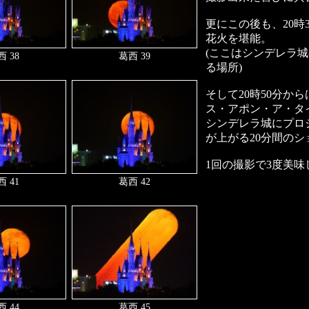
更にこの後も、20時
花火を堪能。
(ここはシンデレラ
 38
葛西 39
る場所)
そして20時50分か
ス・アポン・ア・タ
シンデレラ城にプロ
が上がる20分間のシ
1回の撮影で3度美
 41
葛西 42
 44
葛西 45