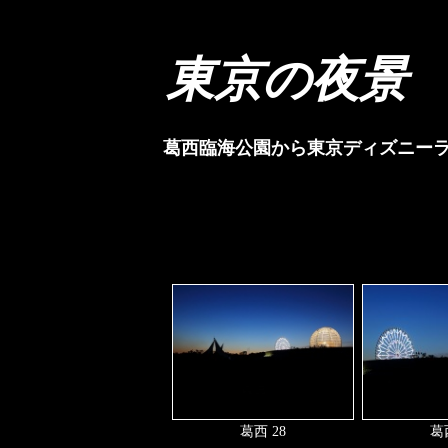
東京の夜景
葛西臨海公園から東京ディズニー
葛西 28
葛西