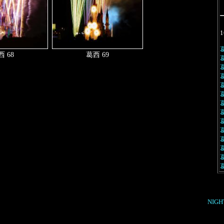
1
 68
葛西 69
NIG