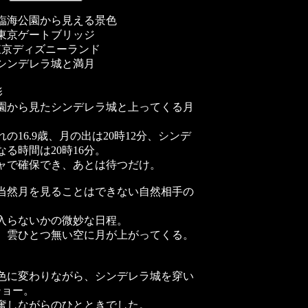
臨海公園から見える景色
東京ゲートブリッジ
東京ディズニーランド
シンデレラ城と満月
影
園から見たシンデレラ城と上ってくる月
の16.9歳、月の出は20時12分、シンデ
る時間は20時16分。
ャで確保でき、あとは待つだけ。
当然月を見ることはできない自然相手の
入らないかの微妙な日程。
、雲ひとつ無い空に月が上がってくる。
。
色に変わりながら、シンデレラ城を穿い
ショー。
奮しながらのひとときでした。