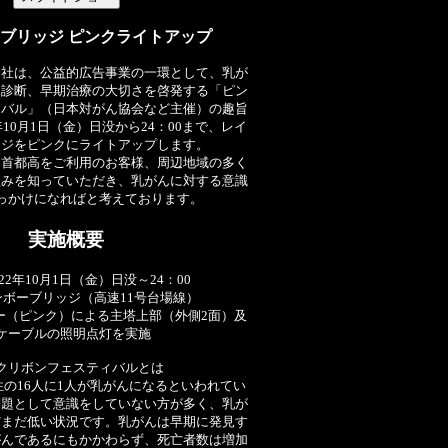
ブリッジ ピンクライトアップ
会社は、公益的広告事業の一環として、乳が
期診断、早期治療の大切さを啓発する「ピン
ィバル」（日本対がん協会など主催）の趣旨
10月1日（金）日没から24：00まで、レイ
ッジをピンクにライトアップします。
、首都高をご利用のお客様、周辺地域の多く
組みを知っていただき、乳がんに対する意識
っかけになればと考えております。
実施概要
22年10月1日（金）日没～24：00
ンボーブリッジ（高速11号台場線）
ー（ピンク）による主塔上部（外側2面）及
ケーブルの照明点灯を実施
クリボンフェスティバルとは
の16人に1人が乳がんになるといわれてい
問題として意識をしていない方が多く、乳が
だまだ低い状況です。乳がんは早期に発見す
がんであるにもかかわらず、死亡者数は増加