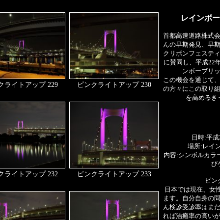
レインボー
首都高速道路株式
んの早期発見、早
クリボンフェステ
に賛同し、平成22年
ンボーブリ
この機会を通じて
クライトアップ 229
ピンクライトアップ 230
の方々にこの取り
を高めるき
日時:平成
場所:レイ
内容:シンボルカラ
び
クライトアップ 232
ピンクライトアップ 233
ピン
日本では現在、女性
ます。自分自身の
ん検診受診率はま
れば治癒率の高い