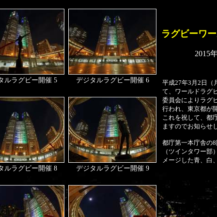
ラグビーワー
2015
タルラグビー開催 5
デジタルラグビー開催 6
平成27年3月2日
て、ワールドラグビ
委員会によりラグビ
行われ、東京都が
これを祝して、都
ますのでお知らせ
都庁第一本庁舎の8
（ツインタワー部
メージした青、白
タルラグビー開催 8
デジタルラグビー開催 9