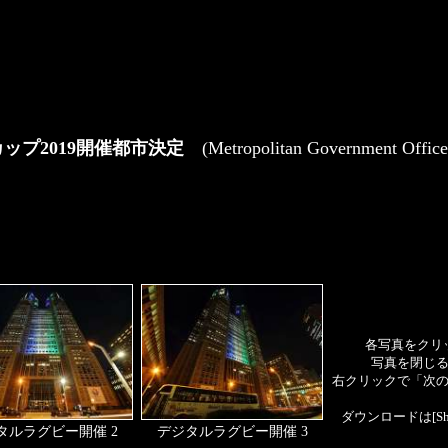
ップ2019開催都市決定
(Metropolitan Government Office
各写真をクリ
写真を閉じ
右クリックで「次
ダウンロードは[S
タルラグビー開催 2
デジタルラグビー開催 3