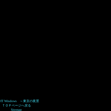
GHT Windows ～東京の夜景
ＴＯＰページへ戻る
Sitemap