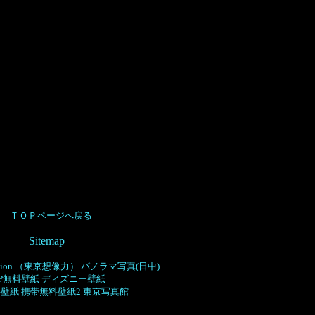
ＴＯＰページへ戻る
Sitemap
nation （東京想像力）
パノラマ写真
(日中)
SP無料壁紙
ディズニー壁紙
料壁紙
携帯無料壁紙2
東京写真館