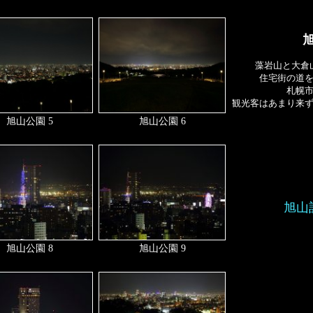
藻岩山と大倉
住宅街の道
札幌
観光客はあまり来
旭山公園 5
旭山公園 6
旭山
旭山公園 8
旭山公園 9