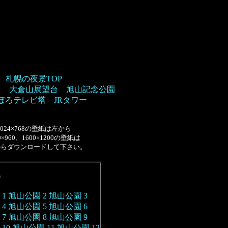
札幌の夜景TOP
台
大倉山展望台
旭山記念公園
ぽろテレビ塔
JRタワー
1024×768の壁紙は左から
0×960、1600×1200の壁紙は
からダウンロードして下さい。
0
1
旭山公園 2
旭山公園 3
4
旭山公園 5
旭山公園 6
7
旭山公園 8
旭山公園 9
10
旭山公園 11
旭山公園 12