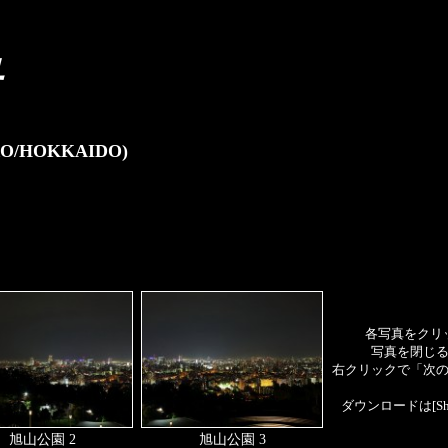
/HOKKAIDO)
各写真をクリ
写真を閉じ
右クリックで「次
ダウンロードは[S
旭山公園 2
旭山公園 3